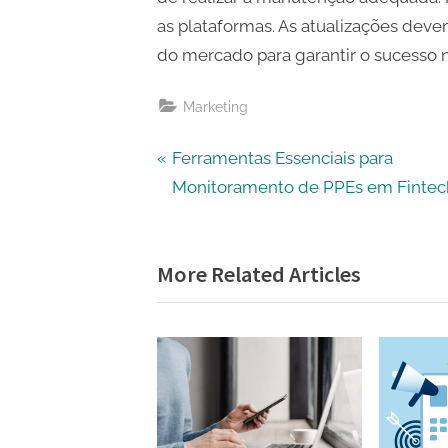
as plataformas. As atualizações deve
do mercado para garantir o sucesso
Marketing
Navegação
P
Ferramentas Essenciais para
r
Monitoramento de PPEs em Fintec
de
e
v
Post
More Related Articles
i
o
u
s
P
o
s