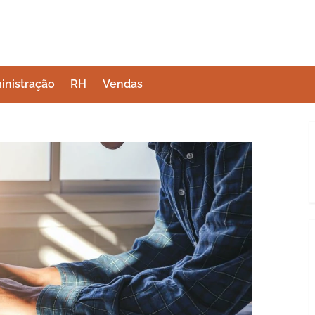
inistração
RH
Vendas