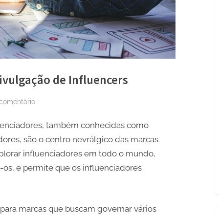
Divulgação de Influencers
em
comentário
Dicas
luenciadores, também conhecidas como
de
UX
ores, são o centro nevrálgico das marcas.
para
xplorar influenciadores em todo o mundo,
Sites
os, e permite que os influenciadores
de
Divulgação
de
o para marcas que buscam governar vários
Influencers