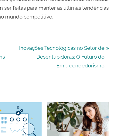
m ser feitas para manter as últimas tendências
 no mundo competitivo.
N
Inovações Tecnológicas no Setor de
e
hs
Desentupidoras: O Futuro do
x
Empreendedorismo
t
P
o
s
t
: