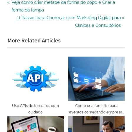
Navegação
P
Veja como criar metade da forma do copo e Criar a
r
forma da tampa
de
e
N
11 Passos para Começar com Marketing Digital para
v
e
Post
Clínicas e Consultórios
i
x
More Related Articles
o
t
u
P
s
o
P
s
o
t
s
:
t
:
Use APIs de terceiros com
Como criar um site para
cuidado
eventos convidando empresas
no ramo de entregas rápidas